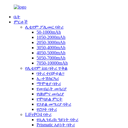
ቤት
ምርቶች
ሊቲየም ፖሊመር ባትሪ
50-1000mAh
1050-2000mAh
2050-3000mAh
3050-4000mAh
4050-5000mAh
5050-7000mAh
7050-10000mAh
የሊቲየም ion ባትሪ ጥቅል
ባትሪ ተበጅቷል።
ኢ-ተሽከርካሪ
ማሞቂያ ባትሪ
የመብራት መሳሪያ
የህክምና መሳሪያ
የሞባይል ምርት
የኃይል መሣሪያ ባትሪ
የሮቦት ባትሪ
LiFePO4 ባትሪ
የሲሊንደሪክ ዓይነት ባትሪ
Prismatic አይነት ባትሪ