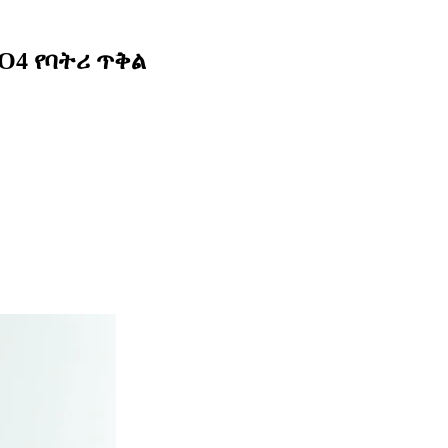
PO4 የባትሪ ጥቅል