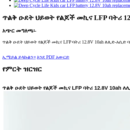
ጥልቅ ዑደት ህይወት የልጆች መኪና LFP ባትሪ 12.8
አጭር መግለጫ፡-
ጥልቅ ዑደት ህይወት የልጆች መኪና LFP ባትሪ 12.8V 10ah ለሊድ-አሲድ ባትሪ
ኢሜይል ይላኩልን።
እንደ PDF አውርድ
የምርት ዝርዝር
ጥልቅ ዑደት ህይወት የልጆች መኪና LFP ባትሪ 12.8V 10ah ለሊድ