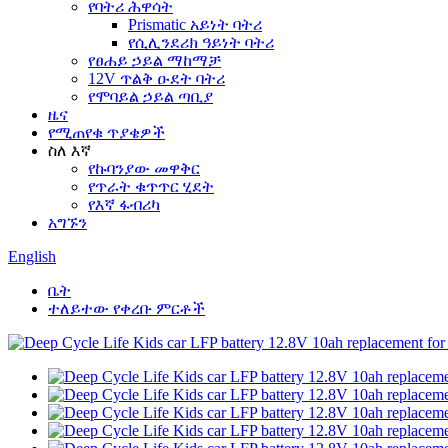
የባትሪ ሕዋሳት
Prismatic አይነት ባትሪ
የሲሊንደሪክ ዓይነት ባትሪ
የፀሐይ ኃይል ማከማቻ
12V ጥልቅ ዑደት ባትሪ
የሞባይል ኃይል ጣቢያ
ዜና
የሚጠየቁ ጥያቄዎች
ስለ እኛ
የኩባንያው መዋቅር
የጥራት ቁጥጥር ሂደት
የእኛ ፋብሪካ
አግኙን
English
ቤት
ተለይተው የቀረቡ ምርቶች