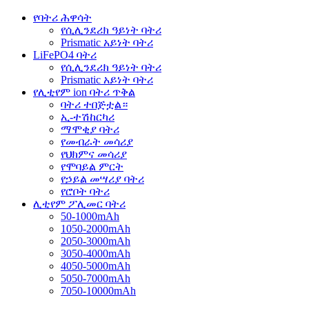
የባትሪ ሕዋሳት
የሲሊንደሪክ ዓይነት ባትሪ
Prismatic አይነት ባትሪ
LiFePO4 ባትሪ
የሲሊንደሪክ ዓይነት ባትሪ
Prismatic አይነት ባትሪ
የሊቲየም ion ባትሪ ጥቅል
ባትሪ ተበጅቷል።
ኢ-ተሽከርካሪ
ማሞቂያ ባትሪ
የመብራት መሳሪያ
የህክምና መሳሪያ
የሞባይል ምርት
የኃይል መሣሪያ ባትሪ
የሮቦት ባትሪ
ሊቲየም ፖሊመር ባትሪ
50-1000mAh
1050-2000mAh
2050-3000mAh
3050-4000mAh
4050-5000mAh
5050-7000mAh
7050-10000mAh