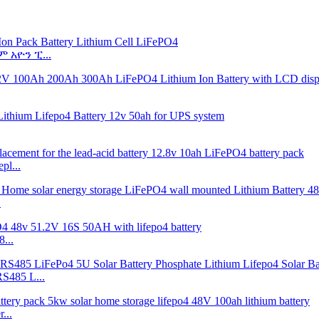
አዮን ፒ...
l...
.
...
S485 L...
...