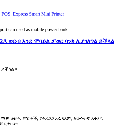
5V2A ወደብ እንደ ሞባይል ፓወር ባንክ ሊያገለግል ይችላል
ት ይችላል።
ከማቻ ወዘተ. ምርቶች, የተረጋጋ አፈጻጸም, እውነተኛ አቅም,
ቦታ፡ ጓን...