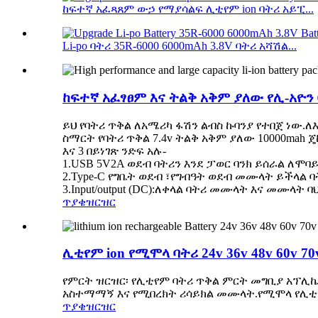
ከፍተኛ አፈጻጸም ውኃ የማያሳልፍ ሊቲየም ion ባትሪ አይፒ...
Li-po ባትሪ 35R-6000 6000mAh 3.8V ባትሪ አሻሽል...
ከፍተኛ አፈፃፀም እና ትልቅ አቅም ያለው የሊ-አዮን ባ
ይህ የባትሪ ጥቅል ለአሜሪካ ፋሽን ልብስ ኩባንያ የተበጀ ነው.
ስማርት የባትሪ ጥቅል 7.4v ትልቅ አቅም ያለው 10000mah 
እና 3 በይነገጽ ንድፍ አሉ-
1.USB 5V2A ወደብ ባትሪን እንደ ፓወር ባንክ ይሰራል ለ
2.Type-C የግቤት ወደብ ፣የግብዓት ወደብ መሙላት ይችላል 
3.Input/output (DC):ለቀላል ባትሪ መሙላት እና መሙላት ባ
ጥያቄ
ዝርዝር
ሊቲየም ion የሚሞላ ባትሪ 24v 36v 48v 60v 70
የምርት ዝርዝር፡ የሊቲየም ባትሪ ጥቅል ምርት መግቢያ አፕሊኬ
አስተማማኝ እና የሚበረክት ሪሳይክል መሙላት.የሚሞላ የሊቲየም ባ
ጥያቄ
ዝርዝር