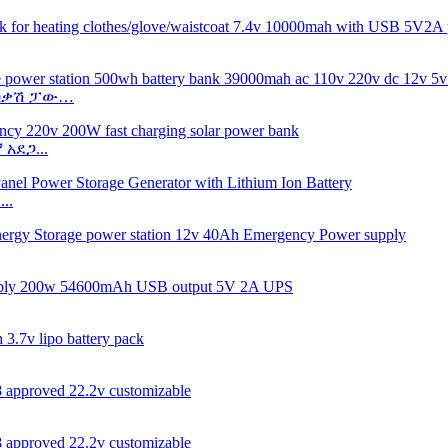
ቀሳቃሽ ፓው…
አደጋ...
..