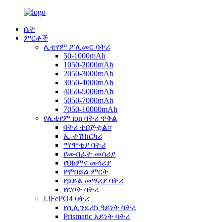
ቤት
ምርቶች
ሊቲየም ፖሊመር ባትሪ
50-1000mAh
1050-2000mAh
2050-3000mAh
3050-4000mAh
4050-5000mAh
5050-7000mAh
7050-10000mAh
የሊቲየም ion ባትሪ ጥቅል
ባትሪ ተበጅቷል።
ኢ-ተሽከርካሪ
ማሞቂያ ባትሪ
የመብራት መሳሪያ
የህክምና መሳሪያ
የሞባይል ምርት
የኃይል መሣሪያ ባትሪ
የሮቦት ባትሪ
LiFePO4 ባትሪ
የሲሊንደሪክ ዓይነት ባትሪ
Prismatic አይነት ባትሪ