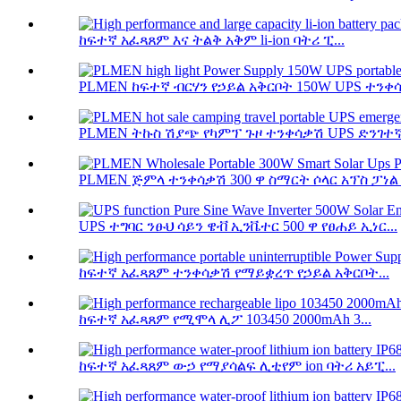
ከፍተኛ አፈጻጸም እና ትልቅ አቅም li-ion ባትሪ ፒ...
PLMEN ከፍተኛ ብርሃን የኃይል አቅርቦት 150W UPS ተን
PLMEN ትኩስ ሽያጭ የካምፕ ጉዞ ተንቀሳቃሽ UPS ድንገተኛ 
PLMEN ጅምላ ተንቀሳቃሽ 300 ዋ ስማርት ሶላር አፕስ ፓነል .
UPS ተግባር ንፁህ ሳይን ዌቭ ኢንቬተር 500 ዋ የፀሐይ ኢነር...
ከፍተኛ አፈጻጸም ተንቀሳቃሽ የማይቋረጥ የኃይል አቅርቦት...
ከፍተኛ አፈጻጸም የሚሞላ ሊፖ 103450 2000mAh 3...
ከፍተኛ አፈጻጸም ውኃ የማያሳልፍ ሊቲየም ion ባትሪ አይፒ...