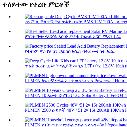
ተለይተው የቀረቡ ምርቶች
ዳግም ሊሞላ የሚችል ጥልቅ ዑደት BMS 12V 200Ah ሊቲየም 
ምርጥ ሻጭ የእርሳስ አሲድ ምትክ የፀሐይ አርቪ ማሪን 12...
የፋብሪካ ዋጋ የታሸገ የእርሳስ አሲድ ባትሪ መተካት ኤል...
ጥልቅ ዑደት ህይወት የልጆች መኪና LFP ባትሪ 12.8V 10ah rep
PLMEN ከፍተኛ ኃይል እና ተወዳዳሪ ዋጋ Powerwall Hom..
PLMEN 10 አመት ርካሽ 2U 3U Solar Battery LiFePO4 48
PLMEN 2500 ዑደቶች 48V / 51.2v 16s 200Ah 10Kwh R
PLMEN የቤት ውስጥ የኃይል ኃይል ግድግዳ 48v lifepo4 batter