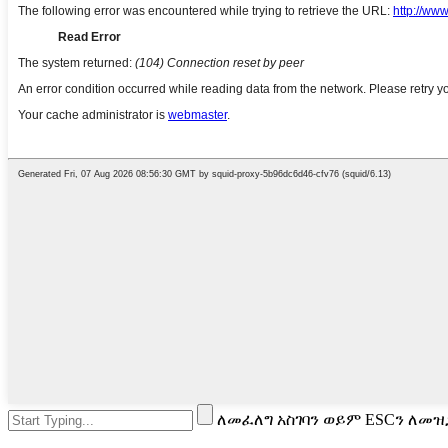
ለመፈለግ አስገባን ወይም ESCን ለመዝ