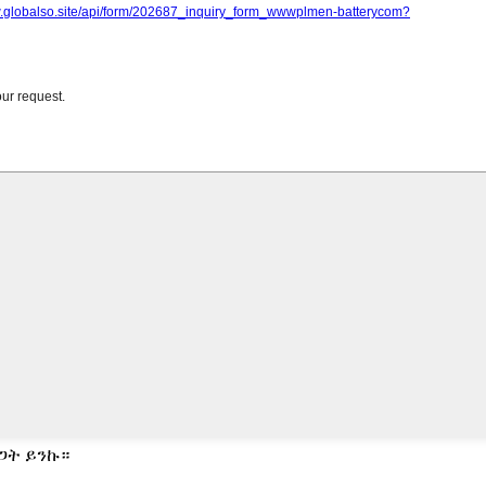
ጋት ይንኩ።