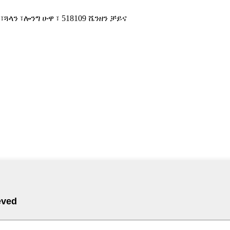
፣ጓላን ፣ሎንግ ሁዋ ፣ 518109 ሼንዘን ቻይና