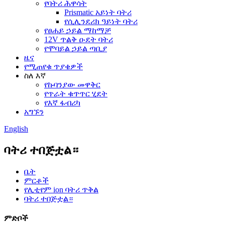
የባትሪ ሕዋሳት
Prismatic አይነት ባትሪ
የሲሊንደሪክ ዓይነት ባትሪ
የፀሐይ ኃይል ማከማቻ
12V ጥልቅ ዑደት ባትሪ
የሞባይል ኃይል ጣቢያ
ዜና
የሚጠየቁ ጥያቄዎች
ስለ እኛ
የኩባንያው መዋቅር
የጥራት ቁጥጥር ሂደት
የእኛ ፋብሪካ
አግኙን
English
ባትሪ ተበጅቷል።
ቤት
ምርቶች
የሊቲየም ion ባትሪ ጥቅል
ባትሪ ተበጅቷል።
ምድቦች