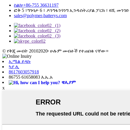
ስልክ፡+86-755 36631197
ፎቅ 5 ፣ግንባታ 6 ፣ ዶንግፋንጎንግ ኢንዱስትሪያል ፓርክ ፣ ዩሺ መንገድ 
sales@polymer-batterys.com
© የቅጂ መብት 20102020፡ ሁሉም መብቶች የተጠበቁ ናቸው።
ኢሜል ይላኩ
ካያ ሊ
8617603057918
86755 61658083 እ.ኤ.አ
ዊሊያም
x