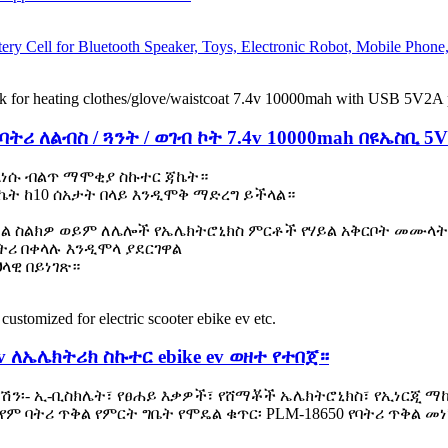
ትሪ ለልብስ / ጓንት / ወገብ ኮት 7.4v 10000mah በዩኤስቢ 
ለእነሱ ብልጥ ማሞቂያ ስኩተር ጃኬት።
ጄኬት ከ10 ሰአታት በላይ እንዲሞቅ ማድረግ ይችላል።
ሞባይል ስልክዎ ወይም ለሌሎች የኤሌክትሮኒክስ ምርቶች የሃይል አቅርቦት መሙላ
ባትሪ በቀላሉ እንዲሞላ ያደርገዋል
ህላዊ በይነገጽ።
v ለኤሌክትሪክ ስኩተር ebike ev ወዘተ የተበጀ።
ሽን፡- ኢ-ቢስክሌት፣ የፀሐይ እቃዎች፣ የሸማቾች ኤሌክትሮኒክስ፣ የኢነርጂ ማ
ትሪ ጥቅል የምርት ግቤት የሞዴል ቁጥር፡ PLM-18650 የባትሪ ጥቅል መነሻ 