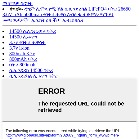
ማከማቻ ስርዓት
ቀጣይ፡-
ዳግም ሊሞላ የሚችል ሲሊንደሪካል LiFePO4 ባትሪ 26650
3.6V 5Ah 5000mah የባትሪ ሕዋስ ለብሉቱዝ ድምጽ ማጉያ፣
መጫወቻዎች፣ ኤሌክትሪክ ችቦ፣ ኢ-ቢስክሌት
14500 ሲሊንደሪካል ባትሪ
14500 ሊ-አዮን
3.7v የባትሪ ሕዋሳት
3.7v li-ion
800mah 3.7v
800mAh ባትሪ
ባትሪ 800mah
ሲሊንደሪክ 14500 ባትሪ
ሲሊንደሪካል ሊ አዮን ባትሪ