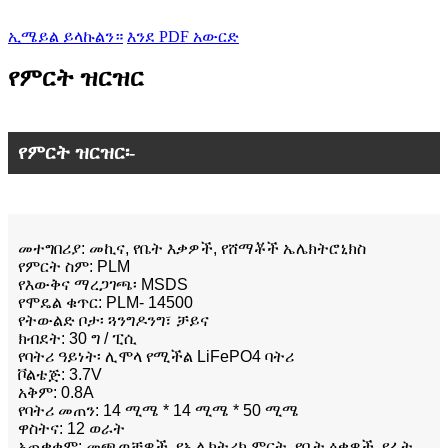
ኢሜይል ይላኩልን።
እንደ PDF አውርድ
የምርት ዝርዝር
የምርት ዝርዝር፡-
መተግበሪያ: መኪና, የቤት እቃዎች, የሸማቾች ኤሌክትሮኒክስ
የምርት ስም: PLM
የእውቅና ማረጋገጫ፡ MSDS
የሞዴል ቁጥር: PLM- 14500
የትውልድ ቦታ፡ ጓንግዶንግ፣ ቻይና
ክብደት: 30 ግ / ፒሲ
የባትሪ ዓይነት፡ ሊሞላ የሚችል LiFePO4 ባትሪ
ቮልቴጅ: 3.7V
አቅም: 0.8A
የባትሪ መጠን: 14 ሚሜ * 14 ሚሜ * 50 ሚሜ
ዋስትና: 12 ወራት
አጠቃቀም: መጫወቻዎች, የኤሌክትሪክ ምርት, የቤት ዕቃዎች, የፊት