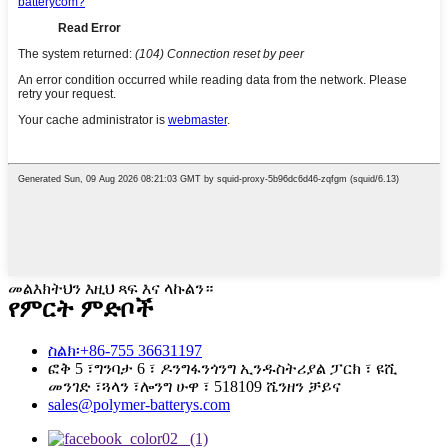
መልእክትህን እዚህ ጻፍ እና ላኩልን።
የምርት ምድቦች
ስልክ፡+86-755 36631197
ፎቅ 5 ፣ግንባታ 6 ፣ ዶንግፋንጎንግ ኢንዱስትሪያል ፓርክ ፣ ዩሺ
መንገድ ፣ጓላን ፣ሎንግ ሁዋ ፣ 518109 ሼንዘን ቻይና
sales@polymer-batterys.com