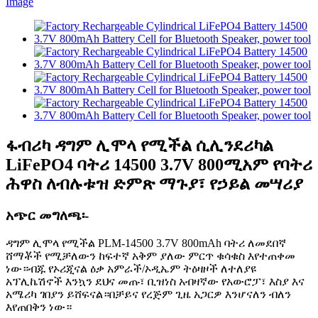
ፋብሪካ ዳግም ሊሞላ የሚችል ሲሊንደሪካል
LiFePO4 ባትሪ 14500 3.7V 800ሚአም የባትሪ
ሕዋስ ለብሉቱዝ ድምጽ ማጉያ፣ የኃይል መሣሪያ
አጭር መግለጫ፡-
ዳግም ሊሞላ የሚችል PLM-14500 3.7V 800mAh ባትሪ ለመደበኛ
ሸማቾች የሚቻለውን ከፍተኛ አቅም ያለው ምርጥ ቁሳቁስ እየተጠቀመ
ነው።ብጁ የኦሪጂናል ዕቃ አምራች/ኦዲኤም ትዕዛዞች ለተለያዩ
አፕሊኬሽኖች እንኳን ደህና መጡ፣ ቢዝነስ አብዛኛው የአውሮፓ፣ እስያ እና
አሜሪካ ገበያን ይሸፍናል።በቻይና የረጅም ጊዜ አጋርዎ እንሆናለን ብለን
እየጠበቅን ነው።