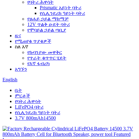
የባትሪ ሕዋሳት
Prismatic አይነት ባትሪ
የሲሊንደሪክ ዓይነት ባትሪ
የፀሐይ ኃይል ማከማቻ
12V ጥልቅ ዑደት ባትሪ
የሞባይል ኃይል ጣቢያ
ዜና
የሚጠየቁ ጥያቄዎች
ስለ እኛ
የኩባንያው መዋቅር
የጥራት ቁጥጥር ሂደት
የእኛ ፋብሪካ
አግኙን
English
ቤት
ምርቶች
የባትሪ ሕዋሳት
LiFePO4 ባትሪ
የሲሊንደሪክ ዓይነት ባትሪ
3.7V 800mAh14500