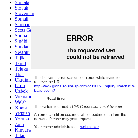
Sinhala
Slovak
Slovenian
Somali
Samoan
Scots Gaelic
Shona
Sindhi
Sundanese
Swahili
Tajik
Tamil
Telugu
Thai
Ukrainian
Urdu
Uzbek
Vietnamese
Welsh
Xhosa
Yiddish
Yoruba
Zulu
Kinyarwanda
Tatar