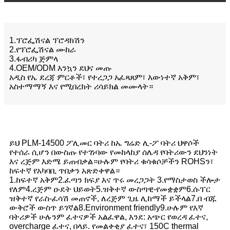
1.ፕሮፌሽናል ፕሮዳክሽን
2.የፕሮፌሽናል ሙከራ
3.ፋብሪካ ጅምላ
4.OEM/ODM እንኳን ደህና መጡ
አዲስ የኤ ደረጃ ምርቶች፣ የተረጋጋ አፈጻጸም፣ እውነተኛ አቅም፣
አስተማማኝ እና የሚበረክት ሪሳይክል መሙላት።
ይህ PLM-14500 ፖሊመር ባትሪ ከኤ ግሬድ ሊ-ፖ ባትሪ ህዋሶች
የተሰራ ሲሆን በውስጡ የተገነባው የመከላከያ ሰሌዳ የባትሪውን ደህንነት
እና ረጅም እድሜ ይጠብቃል።ሁሉም የባትሪ ቁሳቁሶቻችን ROHSን፣
ከፍተኛ የአካባቢ ጥበቃን አጽድቀዋል።
1.ከፍተኛ አቅም2.ፈጣን ክፍያ እና ጥሩ መረጋጋት 3.የማስታወስ ችሎታ
የለም4.ረጅም ዑደት ህይወት5.ዝቅተኛ ውስጣዊ-የመቋቋም6.ሱፐር
ዝቅተኛ የራስ-ፈሳሽ መጠኖች, ለረጅም ጊዜ ሊከማች ይችላል7.በ ብጁ
ውቅሮች ውስጥ ይገኛል8.Environment friendly9.ሁሉም የእኛ
ባትሪዎች ሁሉንም ፈተናዎች አልፈዋል, እንደ: አጭር የወረዳ ፈተና,
overcharge ፈተና, በላይ. የመልቀቂያ ፈተና፣ 150C thermal