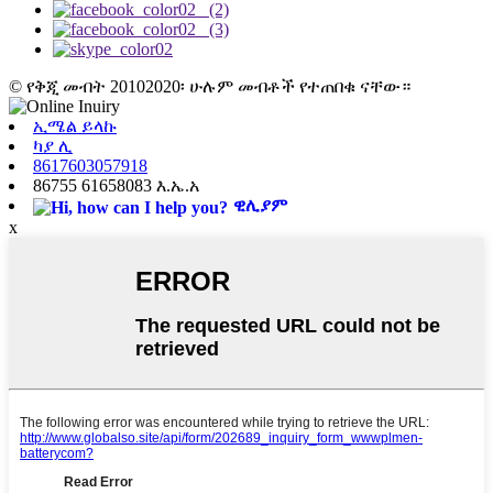
© የቅጂ መብት 20102020፡ ሁሉም መብቶች የተጠበቁ ናቸው።
ኢሜል ይላኩ
ካያ ሊ
8617603057918
86755 61658083 እ.ኤ.አ
ዊሊያም
x