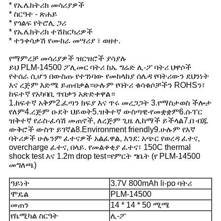
* የኤሌክትሪክ መሳሪያዎች
* ስርዓተ - ጽሐይ
* የጎልፍ የትሮሊ ጋሪ
* የኤሌክትሪክ ተሽከርካሪዎች
* ተንቀሳቃሽ የሙከራ መሣሪያ ፣ ወዘተ.
የማምረቻ መሳሪያዎች ዝርዝሮች ያሳያሉ
ይህ PLM-14500 ፖሊመር ባትሪ ከኤ ግሬድ ሊ-ፖ ባትሪ ህዋሶች
የተሰራ ሲሆን በውስጡ የተገነባው የመከላከያ ሰሌዳ የባትሪውን ደህንነት
እና ረጅም እድሜ ይጠብቃል።ሁሉም የባትሪ ቁሳቁሶቻችን ROHSን፣
ከፍተኛ የአካባቢ ጥበቃን አጽድቀዋል።
1.ከፍተኛ አቅም2.ፈጣን ክፍያ እና ጥሩ መረጋጋት 3.የማስታወስ ችሎታ
የለም4.ረጅም ዑደት ህይወት5.ዝቅተኛ ውስጣዊ-የመቋቋም6.ሱፐር
ዝቅተኛ የራስ-ፈሳሽ መጠኖች, ለረጅም ጊዜ ሊከማች ይችላል7.በ ብጁ
ውቅሮች ውስጥ ይገኛል8.Environment friendly9.ሁሉም የእኛ
ባትሪዎች ሁሉንም ፈተናዎች አልፈዋል, እንደ: አጭር የወረዳ ፈተና,
overcharge ፈተና, በላይ. የመልቀቂያ ፈተና፣ 150C thermal
shock test እና 1.2m drop test።የምርት ግቤት (የ PLM-14500
መግለጫ)
ዓይነት
3.7V 800mAh li-po ባትሪ
ሞዴል
PLM-14500
መጠን
14 * 14 * 50 ሚሜ
የኬሚካል ስርዓት
ሊ-ፖ