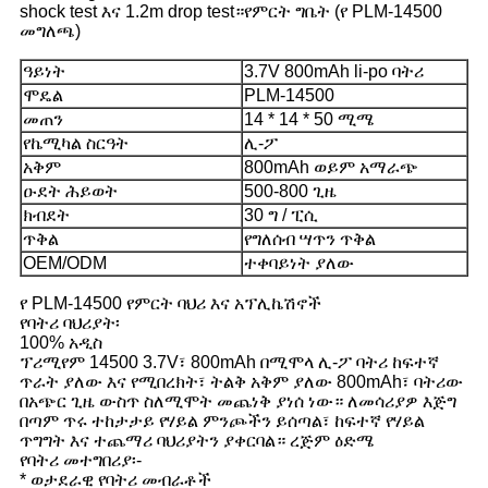
shock test እና 1.2m drop test።የምርት ግቤት (የ PLM-14500
መግለጫ)
ዓይነት
3.7V 800mAh li-po ባትሪ
ሞዴል
PLM-14500
መጠን
14 * 14 * 50 ሚሜ
የኬሚካል ስርዓት
ሊ-ፖ
አቅም
800mAh ወይም አማራጭ
ዑደት ሕይወት
500-800 ጊዜ
ክብደት
30 ግ / ፒሲ
ጥቅል
የግለሰብ ሣጥን ጥቅል
OEM/ODM
ተቀባይነት ያለው
የ PLM-14500 የምርት ባህሪ እና አፕሊኬሽኖች
የባትሪ ባህሪያት፡
100% አዲስ
ፕሪሚየም 14500 3.7V፣ 800mAh በሚሞላ ሊ-ፖ ባትሪ ከፍተኛ
ጥራት ያለው እና የሚበረክት፣ ትልቅ አቅም ያለው 800mAh፣ ባትሪው
በአጭር ጊዜ ውስጥ ስለሚሞት መጨነቅ ያነሰ ነው። ለመሳሪያዎ እጅግ
በጣም ጥሩ ተከታታይ የሃይል ምንጮችን ይሰጣል፣ ከፍተኛ የሃይል
ጥግግት እና ተጨማሪ ባህሪያትን ያቀርባል። ረጅም ዕድሜ
የባትሪ መተግበሪያ፡-
* ወታደራዊ የባትሪ መብራቶች