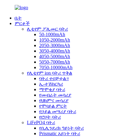
ቤት
ምርቶች
ሊቲየም ፖሊመር ባትሪ
50-1000mAh
1050-2000mAh
2050-3000mAh
3050-4000mAh
4050-5000mAh
5050-7000mAh
7050-10000mAh
የሊቲየም ion ባትሪ ጥቅል
ባትሪ ተበጅቷል።
ኢ-ተሽከርካሪ
ማሞቂያ ባትሪ
የመብራት መሳሪያ
የህክምና መሳሪያ
የሞባይል ምርት
የኃይል መሣሪያ ባትሪ
የሮቦት ባትሪ
LiFePO4 ባትሪ
የሲሊንደሪክ ዓይነት ባትሪ
Prismatic አይነት ባትሪ