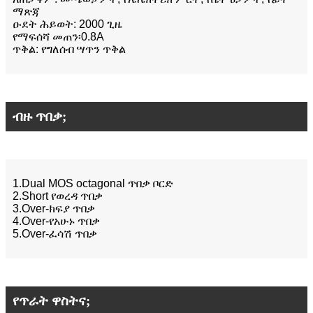
ማጽጃ
ዑደት ሕይወት: 2000 ጊዜ
የማፍሰሻ መጠን፡0.8A
ጥቅል: የግለሰብ ሣጥን ጥቅል
ብዙ ጥበቃ;
1.Dual MOS octagonal ጥበቃ ቦርድ
2.Short የወረዳ ጥበቃ
3.Over-ክፍያ ጥበቃ
4.Over-የአሁኑ ጥበቃ
5.Over-ፈሳሽ ጥበቃ
የጥራት ዋስትና;