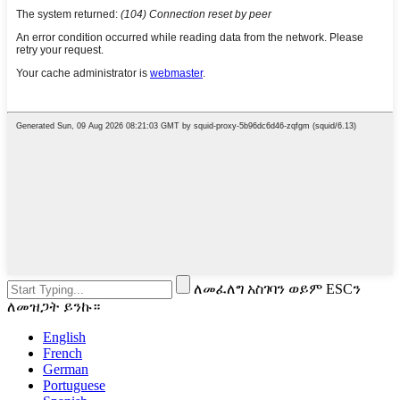
ለመፈለግ አስገባን ወይም ESCን
ለመዝጋት ይንኩ።
English
French
German
Portuguese