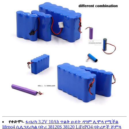
የቀድሞ፡-
ፋብሪካ 3.2V 10Ah ጥልቅ ዑደት ዳግም ሊሞላ የሚችል
lifepo4 ሲሊንደሪካል ባትሪ 38120S 38120 LiFePO4 ባትሪዎች ጅምላ