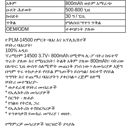
አቅም
800mAh ወይም አማራጭ
ዑደት ሕይወት
500-800 ጊዜ
ክብደት
30 ግ / ፒሲ
ጥቅል
የግለሰብ ሣጥን ጥቅል
OEM/ODM
ተቀባይነት ያለው
የ PLM-14500 የምርት ባህሪ እና አፕሊኬሽኖች
የባትሪ ባህሪያት፡
100% አዲስ
ፕሪሚየም 14500 3.7V፣ 800mAh በሚሞላ ሊ-ፖ ባትሪ ከፍተኛ
ጥራት ያለው እና የሚበረክት፣ ትልቅ አቅም ያለው 800mAh፣ ባትሪው
በአጭር ጊዜ ውስጥ ስለሚሞት መጨነቅ ያነሰ ነው። ለመሳሪያዎ እጅግ
በጣም ጥሩ ተከታታይ የሃይል ምንጮችን ይሰጣል፣ ከፍተኛ የሃይል
ጥግግት እና ተጨማሪ ባህሪያትን ያቀርባል። ረጅም ዕድሜ
የባትሪ መተግበሪያ፡-
* ወታደራዊ የባትሪ መብራቶች
* የኤሌክትሪክ መሳሪያዎች
* ስርዓተ - ጽሐይ
* የጎልፍ የትሮሊ ጋሪ
* የኤሌክትሪክ ተሽከርካሪዎች
* ተንቀሳቃሽ የሙከራ መሣሪያ ፣ ወዘተ.
የማምረቻ መሳሪያዎች ዝርዝሮች ያሳያሉ